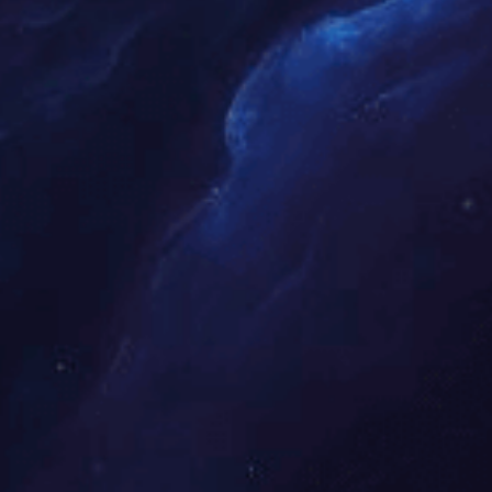
开发、产品制造
有品牌“彦安牌”
海康威视大楼
ISO9001-2
信用企业。
产品质量怎么样
客户留言
以其先进的技术
认可和社会的肯定
安城市建设推荐优
你们是厂家生产
开云手机在线登录官
公司占地面积702
系列产品均自主
你们公司在哪里
公司地址：杭州
你们产品质量怎
公司是以专业生
开发、产品制造