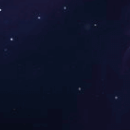
开云手机在线登录官
商场火灾预防的基本措施分享，切记安
【金鹰消防】2026丙午马年正月初八
春节期间应该怎样做好消防防控工作，
消防器材使用方法培训：筑牢安全防线的
气体消防设备行业2025年总结与2026
开云手机在线登录官网
【金鹰消防】2026丙午马年正月初八开工大吉
20
+
春节期间应该怎样做好消防防控工作，平安过年。
20