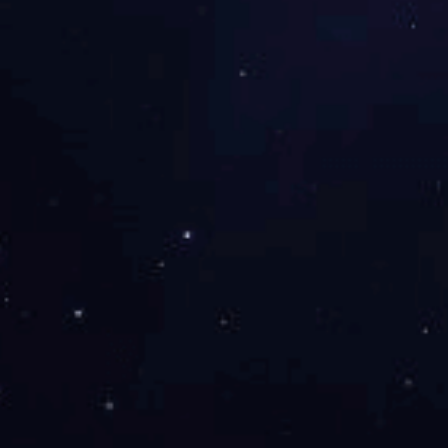
消防器材使用方法培训：筑牢安全防线的“必修课”
20
杭州金鹰消防设备有限公司正月初九正式开工
20
杭州金鹰消防设备有限公司恭贺大家元旦快乐
20
杭州金鹰消防设备有限公司祝大家国庆节快乐
20
开云手机在线登录官网入口-开云(中国) 祝大家劳动节快乐！
20
七氟丙烷灭火设备使用中应该注意哪些事项
20
友情链接
开云手机在线登录官网入口
关于我们
电话：13777882119 传真：0571-882128
杭州消防设备,消防设备价格,消防设备灭火开云手