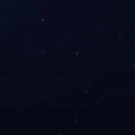
开云手机在线登录官网入口-开云(中国) 、消防
装、杭州七氟丙烷、消防设备价格、七氟丙烷灭火
在线登录官网入口-开云(中国) 、七氟丙烷安
氟丙烷价格、杭州气体灭火设备、气体灭火开云手
录官网入口-开云(中国) 、是一家气体灭火设备
七氟丙烷厂家，已注册自有品牌“彦安牌”，已通
C”国家强制性产品认证和ISO9001-2010国际质量体
，被杭州市政府评为AAA级信用企业。公司技术
厚、生产设备先进、监测仪器完备。
线登录官网入口
业内新闻
联系我们
客