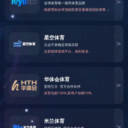
热门搜索：
灭火装置
|
IG541
|
柜式七氟丙烷气体灭火装置
|
有管网
|
无管
推荐产品
产品分类