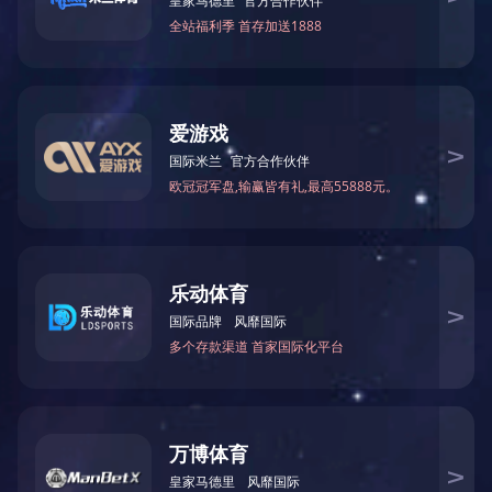
柜式七氟丙烷气体灭火装置
七氟丙烷灭火开云手机在线登录官
网入口-开云(中国) (FM200)
高压二氧化碳自动灭火开云手机在
线登录官网入口-开云(中国)
混合气体（IG-541）灭火开云手机
在线登录官网入口-开云(中国)
产品检测
镁质高晶彩钢通风管道