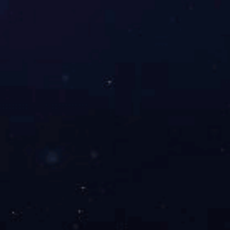
消防器材使用方法培训：筑牢安全防线的“必修课”
2026-01-05
杭州金鹰消防设备有限公司正月初九正式开工
2025-02-06
杭州金鹰消防设备有限公司恭贺大家元旦快乐
2025-01-01
杭州金鹰消防设备有限公司祝大家国庆节快乐
2021-10-08
开云手机在线登录官网入口-开云(中国) 祝大家劳动节快乐！
2021-04-30
七氟丙烷灭火设备使用中应该注意哪些事项
2020-06-01
友情链接
开云手机在线登录官网入口
关于我们
开云手机在线登录官网入口
产品
电话：13777882119 传真：0571-88212867 地址：杭州市钱塘区河庄工业区
杭州消防设备,消防设备价格,消防设备灭火开云手机在线登录官网入口-开云(中国) ,