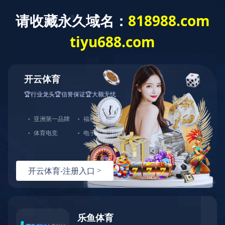
开云手机在线登录官网入口
您好！欢迎访问消防设备安装厂家-气体灭火设备价格-七氟丙烷灭火开云手机在线登录官
专业气体消防设备
及
打造中国专业的
气
开云手机在线登录官网入口-开云(中国)
关于我们
产品中心
INDEX
ABOUT
PRODUCTS