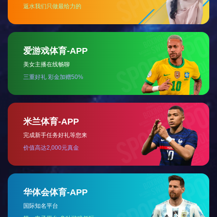
浙江省人民大会堂