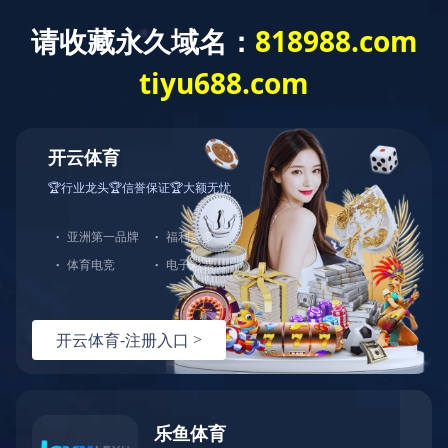
开云手机在线登录官网入口
您好！欢迎访问消防设备安装厂家-气体灭火设备价格-七氟丙烷灭火开云手机在线登录官
专业气体消防设备
及
打造中国专业的
气
开云手机在线登录官网入口-开云(中国)
关于我们
产品中心
INDEX
ABOUT
PRODUCTS