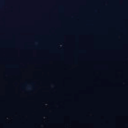
消防器材使用方法培训：筑牢安全防线的“必修课”
2026-01-05
杭州金鹰消防设备有限公司正月初九正式开工
2025-02-06
杭州金鹰消防设备有限公司恭贺大家元旦快乐
2025-01-01
杭州金鹰消防设备有限公司祝大家国庆节快乐
2021-10-08
开云手机在线登录官网入口-开云(中国) 祝大家劳动节快乐！
2021-04-30
七氟丙烷灭火设备使用中应该注意哪些事项
2020-06-01
友情链接
开云手机在线登录官网入口
关于我们
开云手机在线登录官网入口
产品
电话：13777882119 传真：0571-88212867 地址：杭州市钱塘区河庄工业区
杭州消防设备,消防设备价格,消防设备灭火开云手机在线登录官网入口-开云(中国) ,