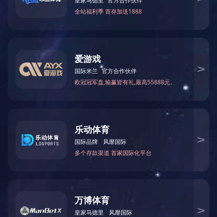
柜式七氟丙烷气体灭火装置
七氟丙烷灭火开云手机在线登录官
网入口-开云(中国) (FM200)
高压二氧化碳自动灭火开云手机在
线登录官网入口-开云(中国)
混合气体（IG-541）灭火开云手机
在线登录官网入口-开云(中国)
产品检测
镁质高晶彩钢通风管道