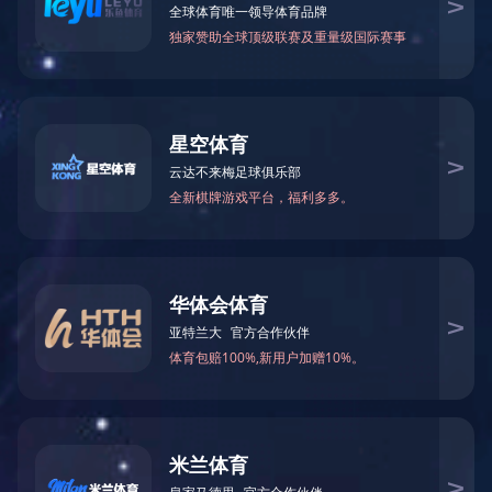
热门搜索：
灭火装置
|
IG541
|
柜式七氟丙烷气体灭火装置
|
有管网
|
无管
推荐产品
产品分类