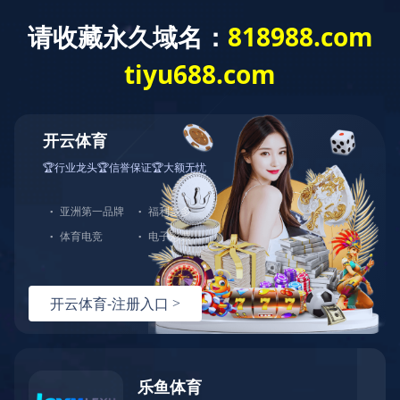
开云手机在线登录官网入口
您好！欢迎访问消防设备安装厂家-气体灭火设备价格-七氟丙烷灭火开云手机在线登录官
专业气体消防设备
及
打造中国专业的
气
开云手机在线登录官网入口-开云(中国)
关于我们
产品中心
INDEX
ABOUT
PRODUCTS