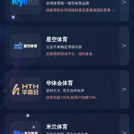
热门搜索：
灭火装置
|
IG541
|
柜式七氟丙烷气体灭火装置
|
有管网
|
无管
推荐产品
产品分类